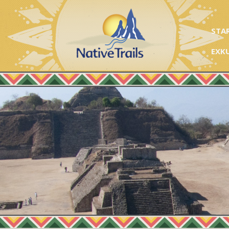
STA
EXK