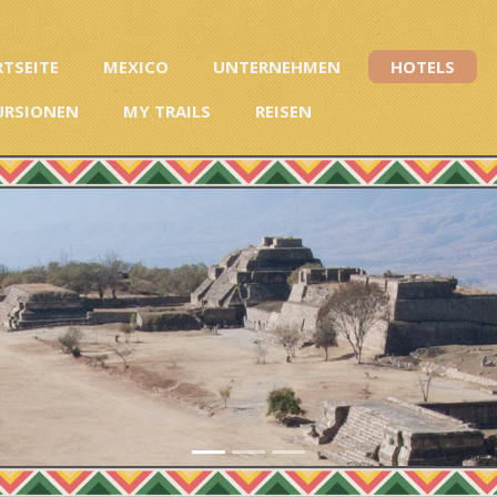
RTSEITE
MEXICO
UNTERNEHMEN
HOTELS
URSIONEN
MY TRAILS
REISEN