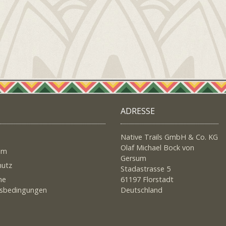
ADRESSE
Native Trails GmbH & Co. KG
Olaf Michael Bock von
um
Gersum
hutz
Stadastrasse 5
ne
61197 Florstadt
tsbedingungen
Deutschland