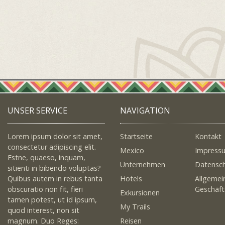
UNSER SERVICE
NAVIGATION
Lorem ipsum dolor sit amet,
Startseite
Kontakt
consectetur adipiscing elit.
Mexico
Impress
Estne, quaeso, inquam,
Unternehmen
Datensc
sitienti in bibendo voluptas?
Quibus autem in rebus tanta
Hotels
Allgemei
obscuratio non fit, fieri
Geschäf
Exkursionen
tamen potest, ut id ipsum,
My Trails
quod interest, non sit
magnum. Duo Reges:
Reisen