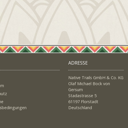
ADRESSE
Native Trails GmbH & Co. KG
Olaf Michael Bock von
um
Gersum
hutz
Stadastrasse 5
ne
61197 Florstadt
tsbedingungen
Deutschland