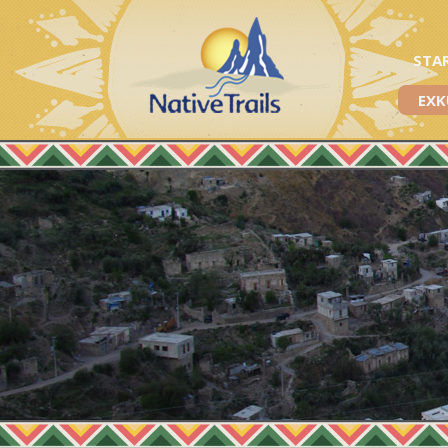
STA
EXK