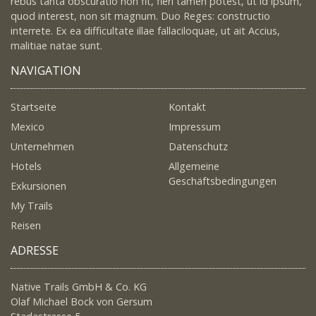
rebus tanta obscuratio non fit, fieri tamen potest, ut id ipsum,
quod interest, non sit magnum. Duo Reges: constructio
interrete. Ex ea difficultate illae fallaciloquae, ut ait Accius,
malitiae natae sunt.
NAVIGATION
Startseite
Kontakt
Mexico
Impressum
Unternehmen
Datenschutz
Hotels
Allgemeine
Geschäftsbedingungen
Exkursionen
My Trails
Reisen
ADRESSE
Native Trails GmbH & Co. KG
Olaf Michael Bock von Gersum