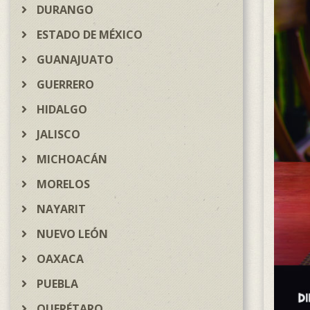
DURANGO
ESTADO DE MÉXICO
GUANAJUATO
GUERRERO
HIDALGO
JALISCO
MICHOACÁN
MORELOS
NAYARIT
NUEVO LEÓN
OAXACA
PUEBLA
QUERÉTARO