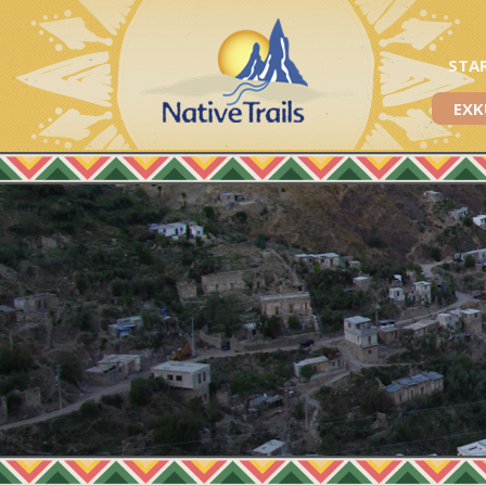
STA
EXK