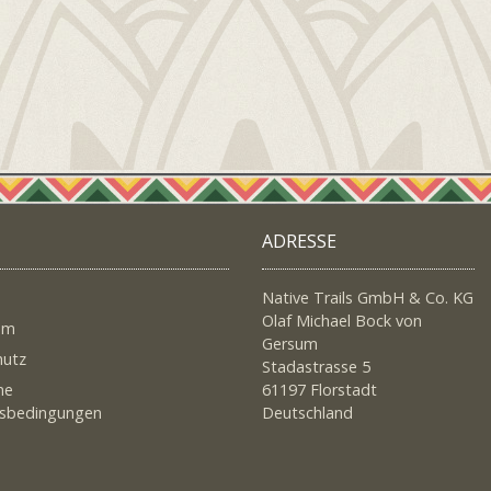
ADRESSE
Native Trails GmbH & Co. KG
Olaf Michael Bock von
um
Gersum
hutz
Stadastrasse 5
ne
61197 Florstadt
tsbedingungen
Deutschland