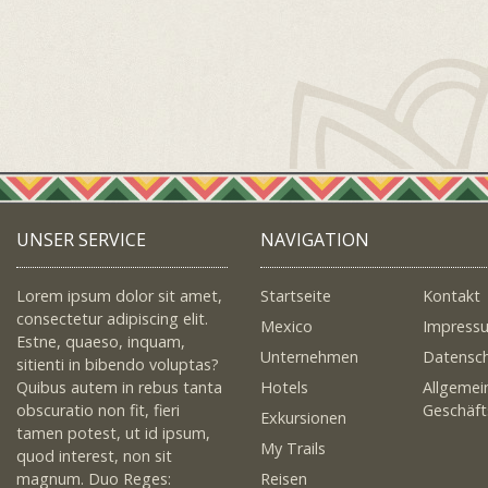
UNSER SERVICE
NAVIGATION
Lorem ipsum dolor sit amet,
Startseite
Kontakt
consectetur adipiscing elit.
Mexico
Impress
Estne, quaeso, inquam,
Unternehmen
Datensc
sitienti in bibendo voluptas?
Quibus autem in rebus tanta
Hotels
Allgemei
obscuratio non fit, fieri
Geschäf
Exkursionen
tamen potest, ut id ipsum,
My Trails
quod interest, non sit
magnum. Duo Reges:
Reisen