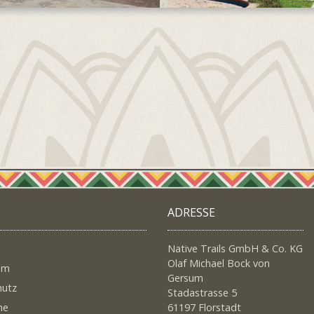
ADRESSE
Native Trails GmbH & Co. KG
Olaf Michael Bock von
um
Gersum
hutz
Stadastrasse 5
ne
61197 Florstadt