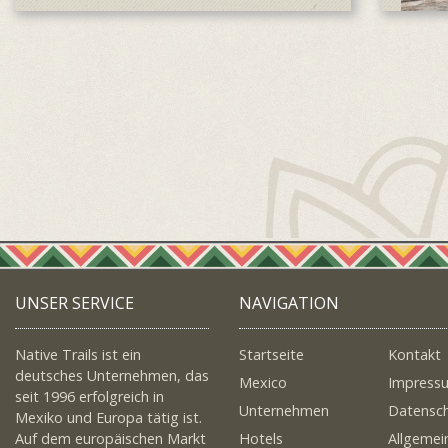
UNSER SERVICE
NAVIGATION
Native Trails ist ein
Startseite
Kontakt
deutsches Unternehmen, das
Mexico
Impress
seit 1996 erfolgreich in
Unternehmen
Datensc
Mexiko und Europa tätig ist.
Auf dem europäischen Markt
Hotels
Allgemei