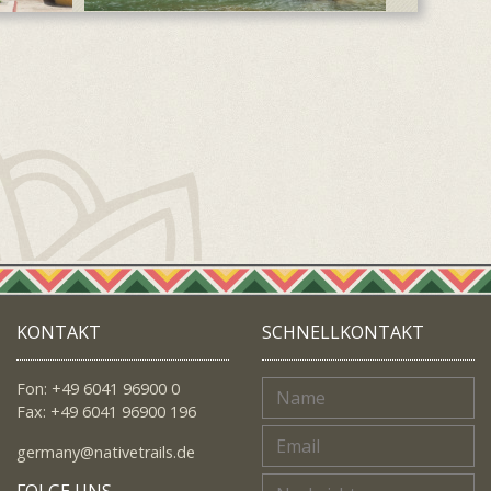
KONTAKT
SCHNELLKONTAKT
Fon: +49 6041 96900 0
Fax: +49 6041 96900 196
germany@nativetrails.de