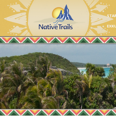
STA
EXK