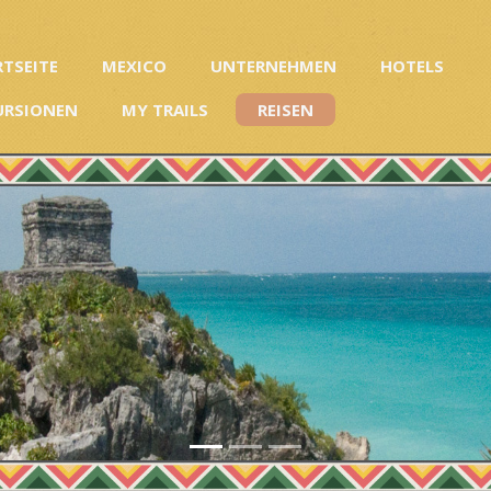
RTSEITE
MEXICO
UNTERNEHMEN
HOTELS
URSIONEN
MY TRAILS
REISEN