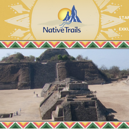
STA
EXK