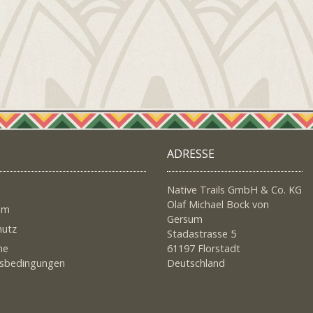
ADRESSE
Native Trails GmbH & Co. KG
Olaf Michael Bock von
um
Gersum
hutz
Stadastrasse 5
ne
61197 Florstadt
tsbedingungen
Deutschland