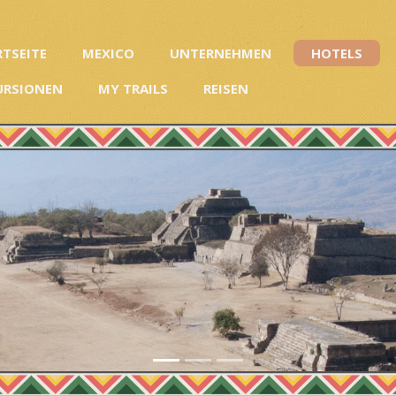
RTSEITE
MEXICO
UNTERNEHMEN
HOTELS
URSIONEN
MY TRAILS
REISEN