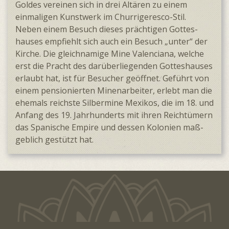
Goldes vereinen sich in drei Altären zu einem
einmaligen Kunst­werk im Churri­geresco-Stil.
Neben einem Besuch dieses prächtigen Gottes­
hauses empfiehlt sich auch ein Besuch „unter“ der
Kirche. Die gleich­namige Mine Valenciana, welche
erst die Pracht des darüber­liegenden Gottes­hauses
erlaubt hat, ist für Besucher geöffnet. Geführt von
einem pensio­nierten Minen­arbeiter, erlebt man die
ehemals reichste Silber­mine Mexikos, die im 18. und
Anfang des 19. Jahr­hunderts mit ihren Reich­tümern
das Spanische Empire und dessen Kolonien maß­
geblich gestützt hat.