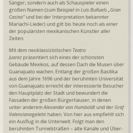
Sänger, sondern auch als Schauspieler einen
großen Namen (zum Beispiel in
Luis Buñuels „Gran
Casino“
und bei der Interpretation bekannter
Mariachi-Lieder) und gilt bis heute noch als einer
der populärsten mexikanischen Künstler aller
Zeiten.
Mit dem neoklassizistischen
Teatro
Juarez
präsentiert sich eines der schönsten
Gebäude Mexikos, auf dessen Dach die Musen über
Guana­juato wachen. Entlang der großen Basilika
aus dem Jahre 1696 und der berühmten Uni­versität
von Guana­juato erreicht der interessierte Besucher
den Haupt­platz der Stadt und bewundert die
Fassaden der großen Bürger­häuser, in denen
unter anderem
Alexander von Humboldt
und der
Graf
Valenciana
gelebt haben. Von hier aus empfiehlt sich
ein Ausflug in die Unter­welt. Folgt man den
berühmten Tunnel­straßen – alte Kanäle und Über­