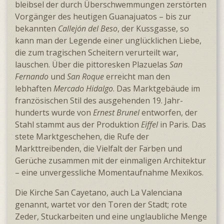
bleibsel der durch Über­schwemmungen zerstörten
Vor­gänger des heutigen Guana­juatos – bis zur
bekannten
Callejón del Beso
, der Kussgasse, so
kann man der Legende einer unglück­lichen Liebe,
die zum tragischen Scheitern verur­teilt war,
lauschen. Über die pitto­resken Plazuelas
San
Fernando
und
San Roque
erreicht man den
lebhaften
Mercado Hidalgo
. Das Marktgebäude im
franzö­sischen Stil des ausge­henden 19. Jahr­
hunderts wurde von
Ernest Brunel
entworfen, der
Stahl stammt aus der Produktion
Eiffel
in Paris. Das
stete Marktgeschehen, die Rufe der
Markttreibenden, die Vielfalt der Farben und
Gerüche zusammen mit der einmaligen Architektur
– eine unver­gess­liche Moment­aufnahme Mexikos.
Die Kirche San Cayetano, auch La Valenciana
genannt, wartet vor den Toren der Stadt; rote
Zeder, Stuck­arbeiten und eine unglaub­liche Menge