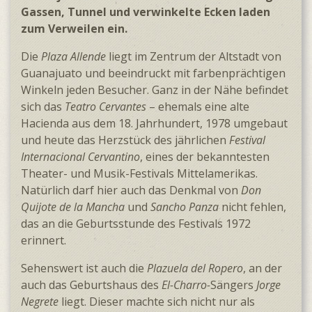
Gassen, Tunnel und verwinkelte Ecken laden
zum Ver­weilen ein.
Die
Plaza Allende
liegt im Zentrum der Altstadt von
Guanajuato und beein­druckt mit farben­prächtigen
Winkeln jeden Besucher. Ganz in der Nähe befindet
sich das
Teatro Cervantes
– ehemals eine alte
Hacienda aus dem 18. Jahr­hundert, 1978 umgebaut
und heute das Herz­stück des jähr­lichen
Festival
Inter­nacional Cervantino
, eines der bekann­testen
Theater- und Musik-Festivals Mittel­amerikas.
Natür­lich darf hier auch das Denkmal von
Don
Quijote de la Mancha
und
Sancho Panza
nicht fehlen,
das an die Geburts­stunde des Festivals 1972
erinnert.
Sehenswert ist auch die
Plazuela del Ropero
, an der
auch das Geburtshaus des
El-Charro-
Sängers
Jorge
Negrete
liegt. Dieser machte sich nicht nur als