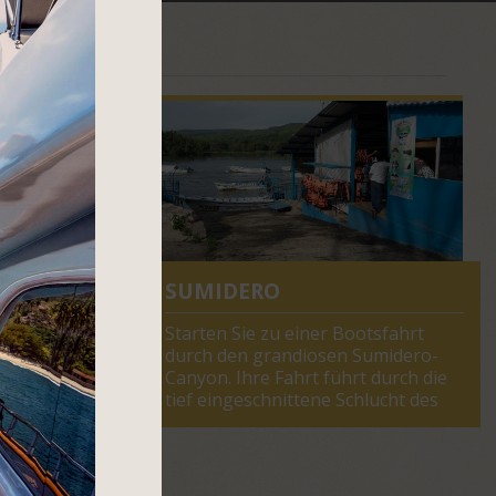
 DORADOS
adtkerns
malerischen
gen,
e Restaurant
as
SUMIDERO
okal bietet
gionalen
Starten Sie zu einer Bootsfahrt
en. Durch
durch den grandiosen Sumidero-
vermittelt
Canyon. Ihre Fahrt führt durch die
n ganz
tief eingeschnittene Schlucht des
Mexiko
Río Grijalva. Im Angesicht der
hier
steilen, bis zu 1.000 m in die Höhe
 echten
ragenden Wände werden Sie an
täten und
nordische Fjorde erinnert. Hohe