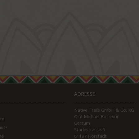
ADRESSE
Native Trails GmbH & Co. KG
Olaf Michael Bock von
um
Gersum
hutz
Stadastrasse 5
ne
61197 Florstadt