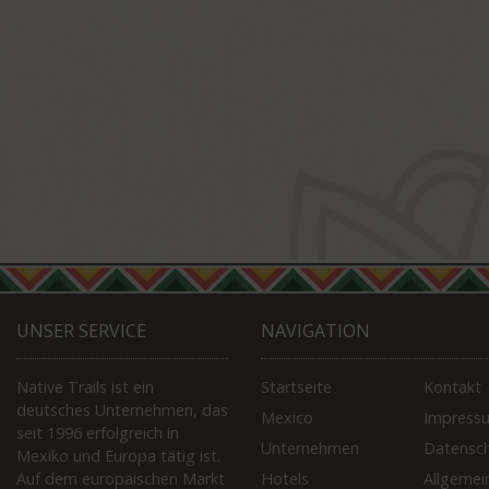
UNSER SERVICE
NAVIGATION
Native Trails ist ein
Startseite
Kontakt
deutsches Unternehmen, das
Mexico
Impress
seit 1996 erfolgreich in
Unternehmen
Datensc
Mexiko und Europa tätig ist.
Auf dem europäischen Markt
Hotels
Allgemei