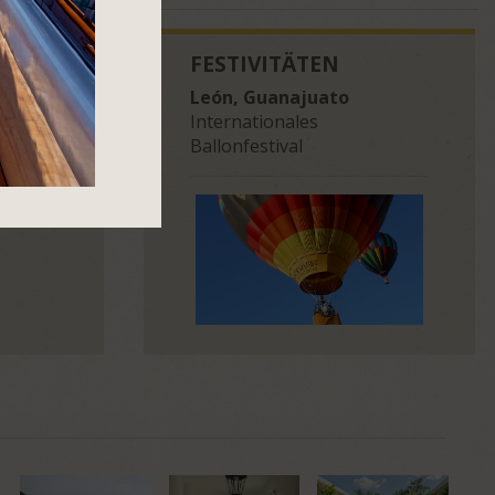
Neben der
Wasserfälle mit üppig
Asado de
überwuchernden Farnen und
auch mit
Moosen überraschen durch ihre
FESTIVITÄTEN
rn wie
Vielfalt. Tropische Vegetation und
León, Guanajuato
und der Sopa
exotische Tiere wie Mini-
Internationales
Alligatoren, Tukane, Pelikane und
Ballonfestival
Reiher leben im Sumidero-
Nationalpark.