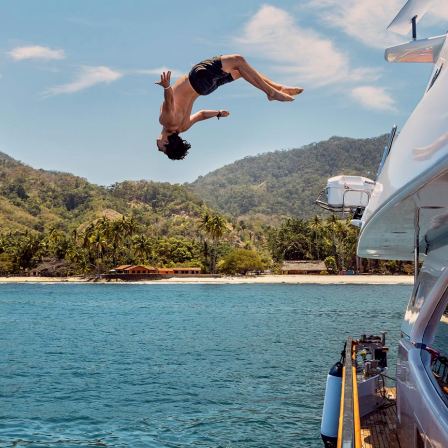
EXKURSIONEN
RESTAURANT LOS
DE VILLA
Etwas außerhalb des St
von Zacatecas, an der 
Plazuela de García gele
befindet sich das klein
Los Dorados de Villa. D
traditionell gehaltene L
eine Speisekarte mit re
und nationalen Gericht
seine urige Einrichtung 
das „Los Dorados“ eine
besonderen Charme – 
hautnah. Genießen Sie 
gemütliche Stunden mit
AKTUELLES
mexikanischen Speziali