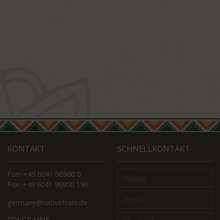
KONTAKT
SCHNELLKONTAKT
Fon: +49 6041 96900 0
Fax: +49 6041 96900 196
germany@nativetrails.de
FOLGE UNS