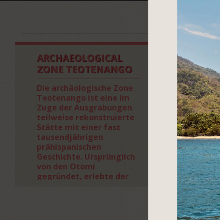
ARCHAEOLOGICAL
ZONE TEOTENANGO
Die archäologische Zone
Teotenango ist eine im
Zuge der Ausgrabungen
teilweise rekonstruierte
Stätte mit einer fast
tausendjährigen
prähispanischen
Geschichte. Ursprünglich
von den Otomí
gegründet, erlebte der
Ort fünf Phasen der
Besiedlung und
Umgestaltung durch
unterschiedliche Völker.