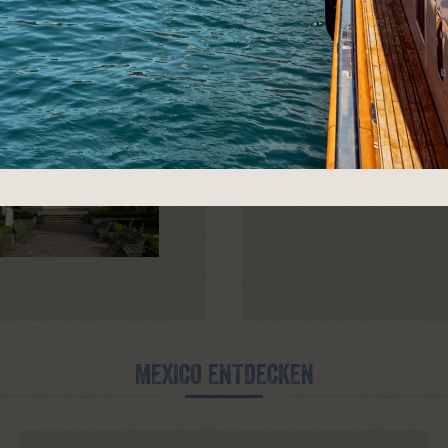
freundlichem Service. 
regionalen Spezialität 
Boda wartet die Küche 
E DES MONATS
mexikanischen Klassike
Arrachera, Enchilladas 
Azteca auf.
MEXICO ENTDECKEN