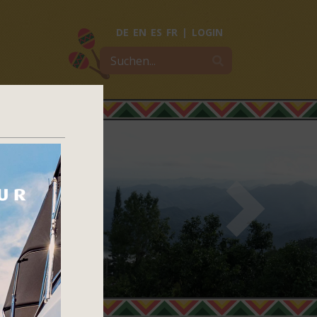
DE
EN
ES
FR
|
LOGIN
exico
Next