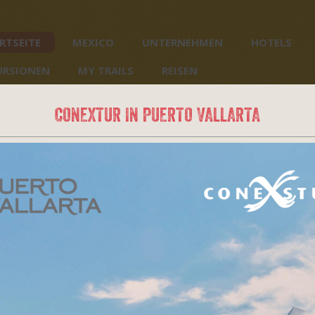
RTSEITE
MEXICO
UNTERNEHMEN
HOTELS
URSIONEN
MY TRAILS
REISEN
CONEXTUR IN PUERTO VALLARTA
Native Trails nach M