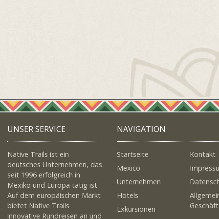
UNSER SERVICE
NAVIGATION
Native Trails ist ein
Startseite
Kontakt
deutsches Unternehmen, das
Mexico
Impress
seit 1996 erfolgreich in
Unternehmen
Datensc
Mexiko und Europa tätig ist.
Auf dem europäischen Markt
Hotels
Allgemei
bietet Native Trails
Geschäf
Exkursionen
innovative Rundreisen an und