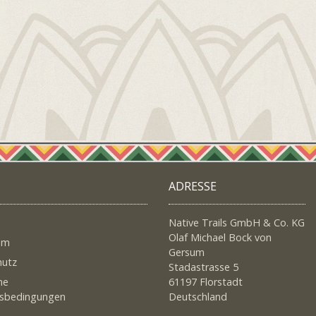
ADRESSE
Native Trails GmbH & Co. KG
Olaf Michael Bock von
um
Gersum
hutz
Stadastrasse 5
ne
61197 Florstadt
tsbedingungen
Deutschland