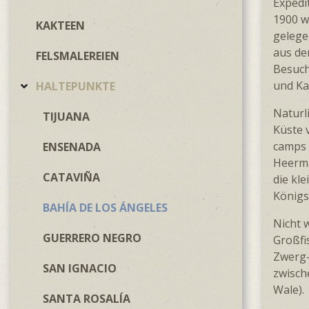
Expedi
1900 w
KAKTEEN
gelege
aus de
FELSMALEREIEN
Besuch
und Ka
HALTEPUNKTE
Naturl
TIJUANA
Küste v
camps 
ENSENADA
Heerma
CATAVIÑA
die kl
Königs
BAHÍA DE LOS ÁNGELES
Nicht 
GUERRERO NEGRO
Großfi
Zwerg-
SAN IGNACIO
zwisch
Wale).
SANTA ROSALÍA