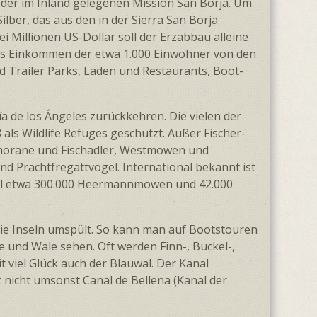
g der im Inland gelegenen Mission San Borja. Um
ilber, das aus den in der Sierra San Borja
Millionen US-Dollar soll der Erzabbau alleine
as Einkommen der etwa 1.000 Einwohner von den
d Trailer Parks, Läden und Restaurants, Boot-
a de los Ángeles zurückkehren. Die vielen der
8 als Wildlife Refuges geschützt. Außer Fischer­
rmorane und Fisch­adler, Westmöwen und
 Pracht­fregattvögel. Inter­national bekannt ist
pril etwa 300.000 Heermann­möwen und 42.000
 die Inseln umspült. So kann man auf Boots­touren
 und Wale sehen. Oft werden Finn-, Buckel-,
 viel Glück auch der Blauwal. Der Kanal
 nicht umsonst Canal de Bellena (Kanal der