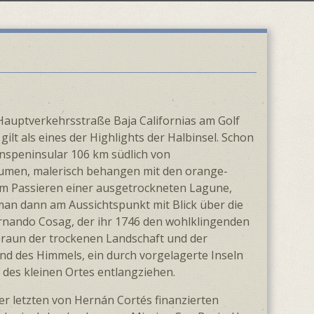
 Hauptverkehrsstraße Baja Californias am Golf
ilt als eines der Highlights der Halbinsel. Schon
ans­peninsular 106 km südlich von
äumen, malerisch behangen mit den orange­
em Passieren einer ausge­trockneten Lagune,
man dann am Aussichts­punkt mit Blick über die
 Fernando Cosag, der ihr 1746 den wohlklingenden
Braun der trockenen Landschaft und der
nd des Himmels, ein durch vorge­lagerte Inseln
 des kleinen Ortes entlangziehen.
der letzten von Hernán Cortés finanzierten