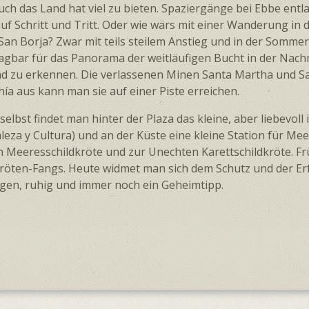
uch das Land hat viel zu bieten. Spaziergänge bei Ebbe ent
uf Schritt und Tritt. Oder wie wärs mit einer Wanderung in 
 San Borja? Zwar mit teils steilem Anstieg und in der Sommer
agbar für das Panorama der weit­läufigen Bucht in der Nachm
and zu erkennen. Die verlassenen Minen Santa Martha und Sa
hía aus kann man sie auf einer Piste erreichen.
 selbst findet man hinter der Plaza das kleine, aber liebevo
leza y Cultura) und an der Küste eine kleine Station für Mee
 Meeres­schildkröte und zur Unechten Karett­schildkröte. F
kröten-Fangs. Heute widmet man sich dem Schutz und der Erf
gen, ruhig und immer noch ein Geheimtipp.