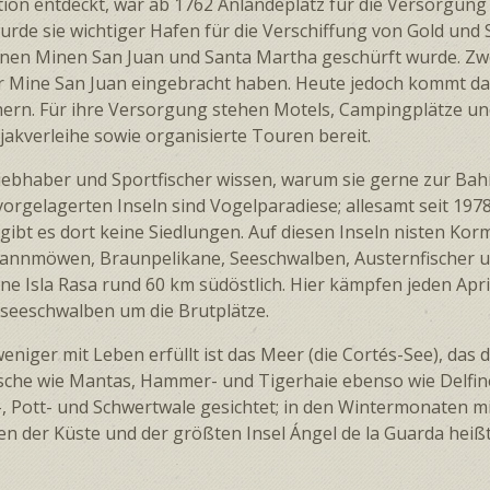
tion entdeckt, war ab 1762 Anlande­platz für die Versor­gun
urde sie wichtiger Hafen für die Verschiffung von Gold und S
nen Minen San Juan und Santa Martha geschürft wurde. Zwei 
r Mine San Juan einge­bracht haben. Heute jedoch kommt d
ern. Für ihre Versor­gung stehen Motels, Campingplätze un
jak­verleihe sowie organisierte Touren bereit.
iebhaber und Sportfischer wissen, warum sie gerne zur Bahí
orge­lagerten Inseln sind Vogel­paradiese; allesamt seit 197
gibt es dort keine Siedlungen. Auf diesen Inseln nisten Ko
nn­möwen, Braun­pelikane, See­schwalben, Austern­fischer und
eine Isla Rasa rund 60 km südöstlich. Hier kämpfen jeden A
­seeschwalben um die Brutplätze.
weniger mit Leben erfüllt ist das Meer (die Cortés-See), das
sche wie Mantas, Hammer- und Tigerhaie ebenso wie Delfine
, Pott- und Schwertwale gesichtet; in den Winter­monaten mit
en der Küste und der größten Insel Ángel de la Guarda heißt