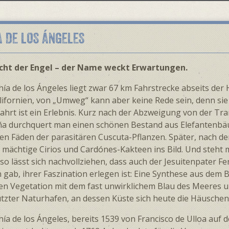
A DE LOS ÁNGELES
cht der Engel – der Name weckt Erwartungen.
hía de los Ángeles liegt zwar 67 km Fahrstrecke abseits der
li­fornien, von „Umweg“ kann aber keine Rede sein, denn sie g
fahrt ist ein Erlebnis. Kurz nach der Abzweigung von der Tr
ña durchquert man einen schönen Bestand aus Elefanten­b
en Fäden der parasitären Cuscuta-Pflanzen. Später, nach d
 mächtige Cirios und Cardónes-Kakteen ins Bild. Und steht 
 so lässt sich nachvoll­ziehen, dass auch der Jesuiten­pater
gab, ihrer Faszination erlegen ist: Eine Synthese aus dem 
len Vegetation mit dem fast unwirklichem Blau des Meeres u
tzter Natur­hafen, an dessen Küste sich heute die Häuschen
hía de los Ángeles, bereits 1539 von Francisco de Ulloa auf 