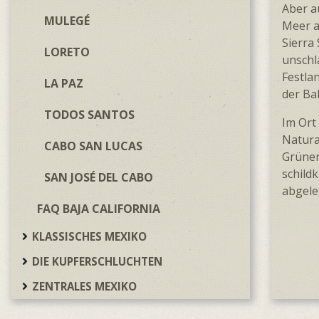
Aber a
MULEGÉ
Meer a
Sierra
LORETO
unschl
Fest­l
LA PAZ
der Ba
TODOS SANTOS
Im Ort
Natura
CABO SAN LUCAS
Grünen
schild
SAN JOSÉ DEL CABO
abgele
FAQ BAJA CALIFORNIA
KLASSISCHES MEXIKO
DIE KUPFERSCHLUCHTEN
ZENTRALES MEXIKO