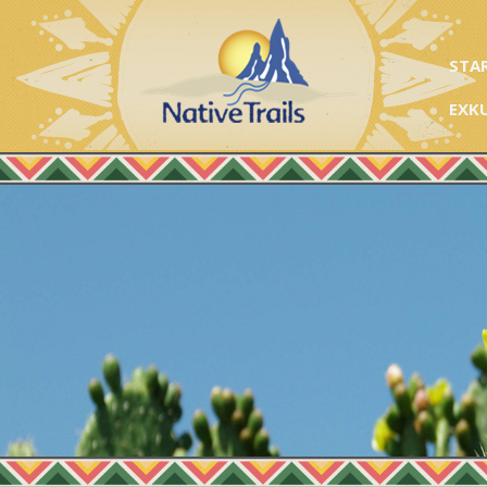
STA
EXK