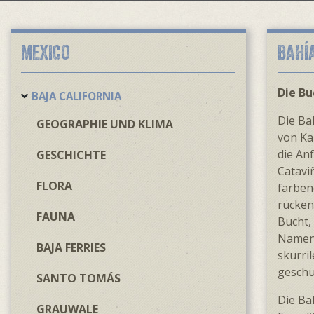
MEXICO
BAHÍ
Die Bu
BAJA CALIFORNIA
Die Ba
GEOGRAPHIE UND KLIMA
von Ka
die An
GESCHICHTE
Catavi
FLORA
farben
rücken
FAUNA
Bucht,
Namen 
BAJA FERRIES
skurri
geschü
SANTO TOMÁS
Die Ba
GRAUWALE