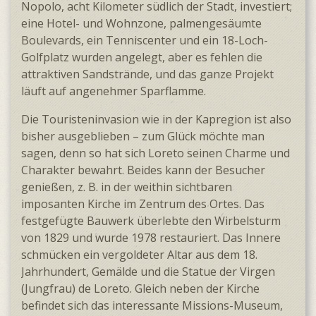
Nopolo, acht Kilometer südlich der Stadt, investiert;
eine Hotel- und Wohnzone, palmengesäumte
Boulevards, ein Tenniscenter und ein 18-Loch-
Golfplatz wurden angelegt, aber es fehlen die
attraktiven Sand­strände, und das ganze Projekt
läuft auf angenehmer Sparflamme.
Die Touristeninvasion wie in der Kapregion ist also
bisher ausgeblieben – zum Glück möchte man
sagen, denn so hat sich Loreto seinen Charme und
Charakter bewahrt. Beides kann der Besucher
genießen, z. B. in der weithin sicht­baren
imposanten Kirche im Zentrum des Ortes. Das
festgefügte Bauwerk überlebte den Wirbel­sturm
von 1829 und wurde 1978 restauriert. Das Innere
schmücken ein vergoldeter Altar aus dem 18.
Jahrhundert, Gemälde und die Statue der Virgen
(Jungfrau) de Loreto. Gleich neben der Kirche
befindet sich das interessante Missions-Museum,