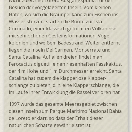
Nicht zuletzt ist Loreto Ausgangspunkt für den
Besuch der vorge­lagerten Inseln. Vom kleinen
Hafen, wo sich die Braun­pelikane zum Fischen ins
Wasser stürzen, starten die Boote zur Isla
Coronado, einer klassisch geformten Vulkan­insel
mit sehr schönen Gesteins­formationen, Vogel­
kolonien und weißem Bade­strand. Weiter entfernt
liegen die Inseln Del Carmen, Monserrate und
Santa Catalina. Auf allen dreien findet man
Ferocactus diguetii, einen riesen­haften Fasskaktus,
der 4 m Höhe und 1 m Durchmesser erreicht. Santa
Catalina hat zudem die klapperlose Klapper­
schlange zu bieten, d. h. eine Klapper­schlange, die
im Laufe ihrer Entwicklung die Rassel verloren hat.
1997 wurde das gesamte Meeresgebiet zwischen
diesen Inseln zum Parque Maritimo Nacional Bahía
de Loreto erklärt, so dass der Erhalt dieser
natürlichen Schätze gewähr­leistet ist.