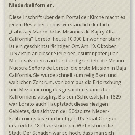
Niederkalifornien.
Diese Inschrift über dem Portal der Kirche macht es
jedem Besucher unmiss­verständlich deutlich.
„Cabeza y Madre de las Misiones de Baja y Alta
California“. Loreto, heute 10.000 Einwohner stark,
ist ein geschichts­trächtiger Ort. Am 19. Oktober
1697 kam an dieser Stelle der Jesuiten­pater Juan
Maria Salvatierra an Land und gründete die Misión
Nuestra Señora de Loreto, die erste Mission in Baja
California. Sie wurde schnell zum religiösen und
welt­lichen Zentrum, von dem aus die Erforschung
und Missio­nierung des gesamten spanischen
Kaliforniens ausging. Bis zum Schicksals­jahr 1829
war Loreto auch Haupt­stadt dieses riesigen
Gebietes, das sich von der Südspitze Nieder­
kaliforniens bis zum heutigen US-Staat Oregon
erstreckte. 1829 zerstörte ein Wirbel­sturm die
Stadt. Der Schaden war so hoch, dass man sich