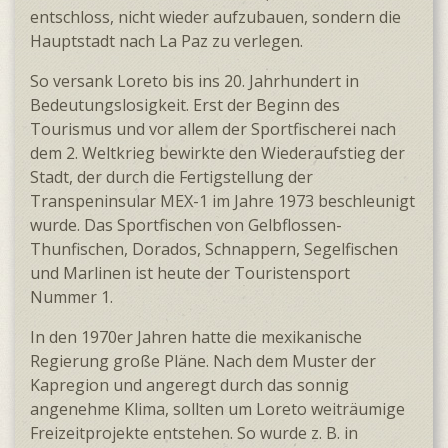
entschloss, nicht wieder aufzubauen, sondern die
Hauptstadt nach La Paz zu verlegen.
So versank Loreto bis ins 20. Jahrhundert in
Bedeutungs­losigkeit. Erst der Beginn des
Tourismus und vor allem der Sport­fischerei nach
dem 2. Weltkrieg bewirkte den Wieder­aufstieg der
Stadt, der durch die Fertig­stellung der
Transpeninsular MEX-1 im Jahre 1973 beschleunigt
wurde. Das Sportfischen von Gelbflossen-
Thunfischen, Dorados, Schnappern, Segel­fischen
und Marlinen ist heute der Touristensport
Nummer 1.
In den 1970er Jahren hatte die mexikanische
Regierung große Pläne. Nach dem Muster der
Kapregion und angeregt durch das sonnig
angenehme Klima, sollten um Loreto weit­räumige
Freizeit­projekte entstehen. So wurde z. B. in