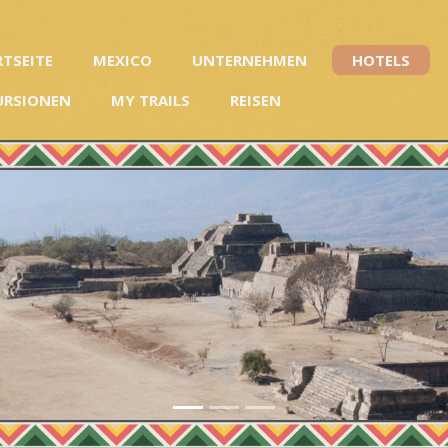
RTSEITE
MEXICO
UNTERNEHMEN
HOTELS
URSIONEN
MY TRAILS
REISEN