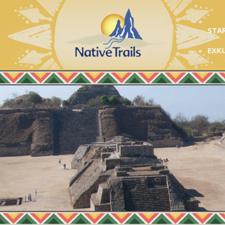
STA
EXK