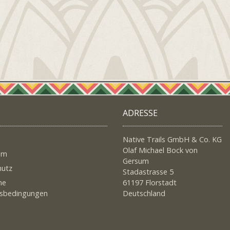
ADRESSE
Native Trails GmbH & Co. KG
Olaf Michael Bock von
um
Gersum
hutz
Stadastrasse 5
ne
61197 Florstadt
tsbedingungen
Deutschland