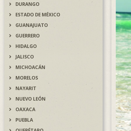
DURANGO
ESTADO DE MÉXICO
GUANAJUATO
GUERRERO
HIDALGO
JALISCO
MICHOACÁN
MORELOS
NAYARIT
NUEVO LEÓN
OAXACA
PUEBLA
QUERÉTARO