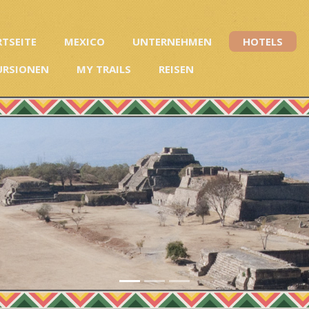
RTSEITE
MEXICO
UNTERNEHMEN
HOTELS
URSIONEN
MY TRAILS
REISEN