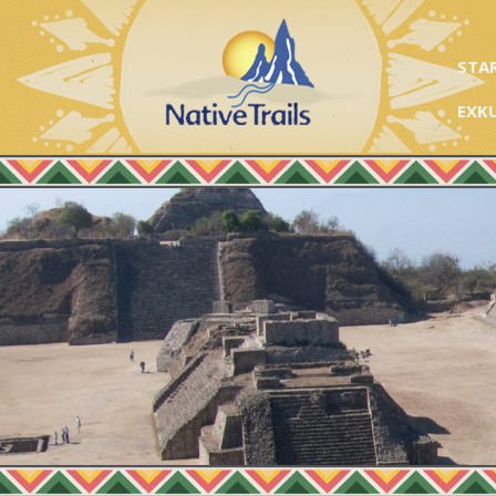
STA
EXK