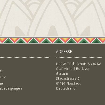
ADRESSE
Native Trails GmbH & Co. KG
Olaf Michael Bock von
um
Gersum
hutz
Stadastrasse 5
ne
61197 Florstadt
tsbedingungen
Deutschland