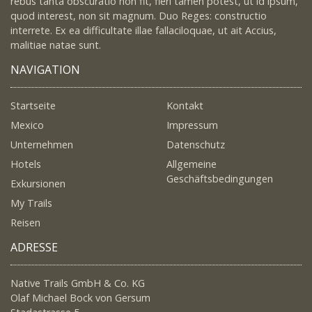
rebus tanta obscuratio non fit, fieri tamen potest, ut id ipsum,
quod interest, non sit magnum. Duo Reges: constructio
interrete. Ex ea difficultate illae fallaciloquae, ut ait Accius,
malitiae natae sunt.
NAVIGATION
Startseite
Kontakt
Mexico
Impressum
Unternehmen
Datenschutz
Hotels
Allgemeine
Geschäftsbedingungen
Exkursionen
My Trails
Reisen
ADRESSE
Native Trails GmbH & Co. KG
Olaf Michael Bock von Gersum