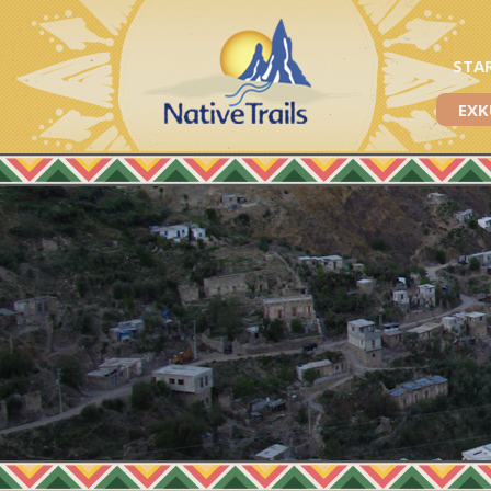
STA
EXK