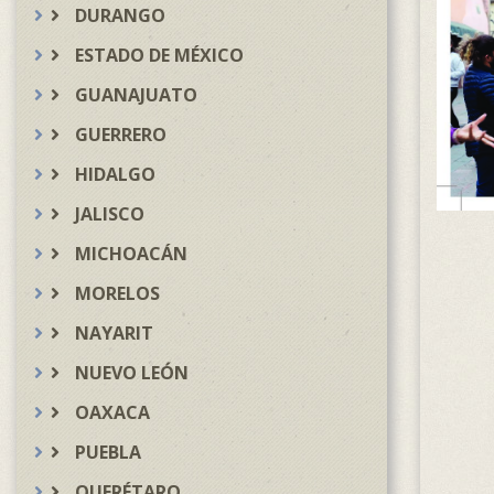
DURANGO
ESTADO DE MÉXICO
GUANAJUATO
GUERRERO
HIDALGO
JALISCO
MICHOACÁN
MORELOS
NAYARIT
NUEVO LEÓN
OAXACA
PUEBLA
QUERÉTARO