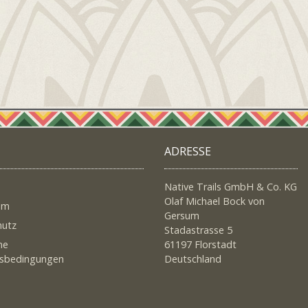
ADRESSE
Native Trails GmbH & Co. KG
Olaf Michael Bock von
um
Gersum
hutz
Stadastrasse 5
ne
61197 Florstadt
tsbedingungen
Deutschland