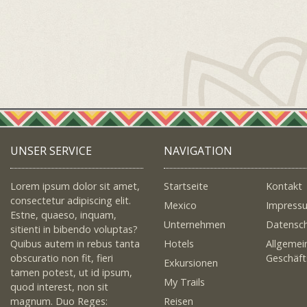
UNSER SERVICE
NAVIGATION
Lorem ipsum dolor sit amet,
Startseite
Kontakt
consectetur adipiscing elit.
Mexico
Impress
Estne, quaeso, inquam,
Unternehmen
Datensc
sitienti in bibendo voluptas?
Quibus autem in rebus tanta
Hotels
Allgemei
obscuratio non fit, fieri
Geschäf
Exkursionen
tamen potest, ut id ipsum,
My Trails
quod interest, non sit
magnum. Duo Reges:
Reisen