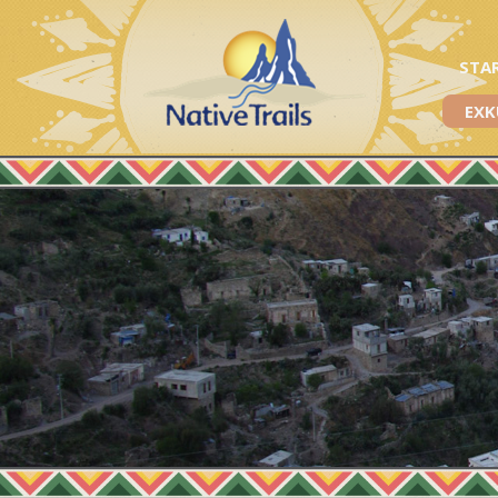
STA
EXK