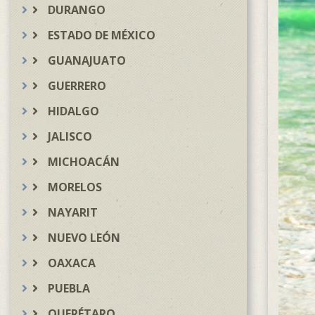
DURANGO
ESTADO DE MÉXICO
GUANAJUATO
GUERRERO
HIDALGO
JALISCO
MICHOACÁN
MORELOS
NAYARIT
NUEVO LEÓN
OAXACA
PUEBLA
QUERÉTARO