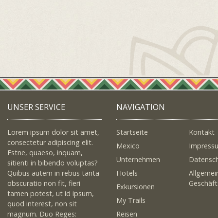
UNSER SERVICE
NAVIGATION
Lorem ipsum dolor sit amet,
Startseite
Kontakt
consectetur adipiscing elit.
Mexico
Impress
Estne, quaeso, inquam,
Unternehmen
Datensc
sitienti in bibendo voluptas?
Quibus autem in rebus tanta
Hotels
Allgemei
obscuratio non fit, fieri
Geschäf
Exkursionen
tamen potest, ut id ipsum,
My Trails
quod interest, non sit
magnum. Duo Reges:
Reisen