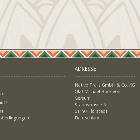
ADRESSE
Native Trails GmbH & Co. KG
Olaf Michael Bock von
um
Gersum
hutz
Stadastrasse 5
ne
61197 Florstadt
tsbedingungen
Deutschland