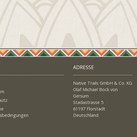
ADRESSE
Native Trails GmbH & Co. KG
Olaf Michael Bock von
um
Gersum
hutz
Stadastrasse 5
ne
61197 Florstadt
tsbedingungen
Deutschland