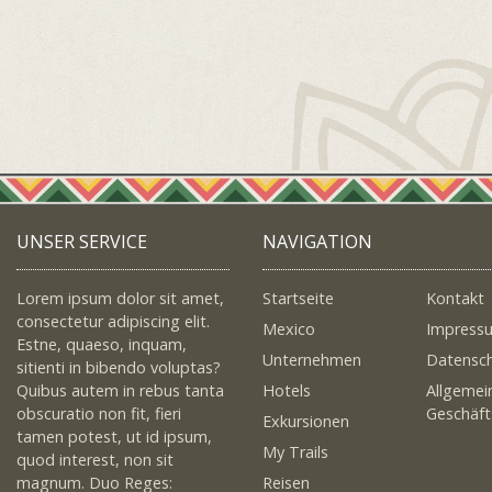
UNSER SERVICE
NAVIGATION
Lorem ipsum dolor sit amet,
Startseite
Kontakt
consectetur adipiscing elit.
Mexico
Impress
Estne, quaeso, inquam,
Unternehmen
Datensc
sitienti in bibendo voluptas?
Quibus autem in rebus tanta
Hotels
Allgemei
obscuratio non fit, fieri
Geschäf
Exkursionen
tamen potest, ut id ipsum,
My Trails
quod interest, non sit
magnum. Duo Reges:
Reisen