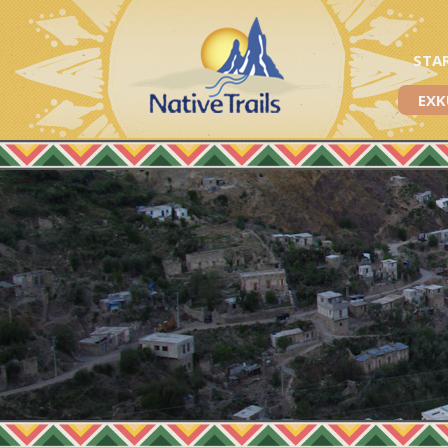
STA
EXK