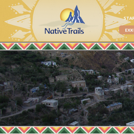
STA
EXK