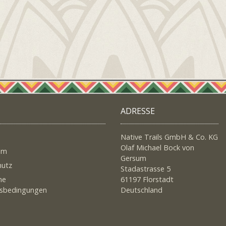
ADRESSE
Native Trails GmbH & Co. KG
Olaf Michael Bock von
um
Gersum
hutz
Stadastrasse 5
ne
61197 Florstadt
tsbedingungen
Deutschland