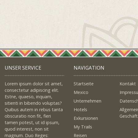
UNSER SERVICE
NAVIGATION
Lorem ipsum dolor sit amet,
Startseite
Kontakt
consectetur adipiscing elit.
Mexico
Impress
Estne, quaeso, inquam,
Unternehmen
Datensc
sitienti in bibendo voluptas?
Quibus autem in rebus tanta
Hotels
Allgemei
obscuratio non fit, fieri
Geschäf
Exkursionen
tamen potest, ut id ipsum,
My Trails
quod interest, non sit
magnum. Duo Reges:
Reisen