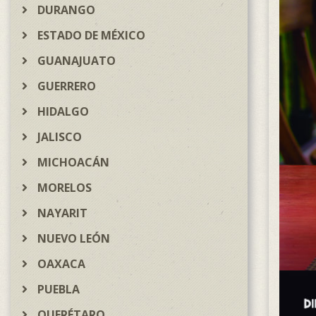
DURANGO
ESTADO DE MÉXICO
GUANAJUATO
GUERRERO
HIDALGO
JALISCO
MICHOACÁN
MORELOS
NAYARIT
NUEVO LEÓN
OAXACA
PUEBLA
QUERÉTARO