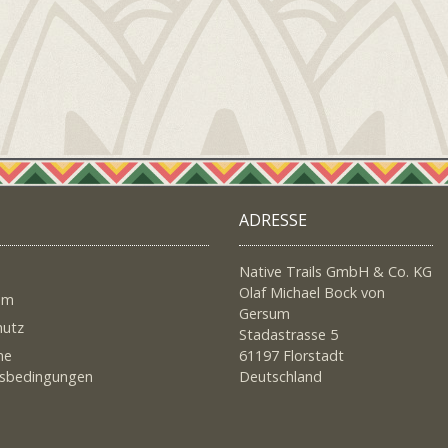
ADRESSE
Native Trails GmbH & Co. KG
Olaf Michael Bock von
um
Gersum
hutz
Stadastrasse 5
ne
61197 Florstadt
tsbedingungen
Deutschland