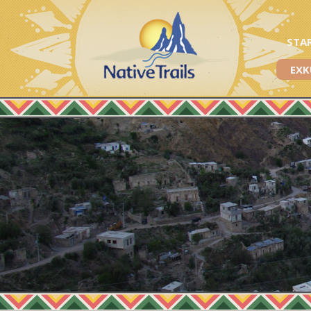
STA
EXK