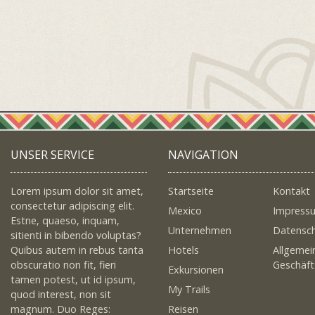
UNSER SERVICE
NAVIGATION
Lorem ipsum dolor sit amet,
Startseite
Kontakt
consectetur adipiscing elit.
Mexico
Impress
Estne, quaeso, inquam,
Unternehmen
Datensc
sitienti in bibendo voluptas?
Quibus autem in rebus tanta
Hotels
Allgemei
obscuratio non fit, fieri
Geschäf
Exkursionen
tamen potest, ut id ipsum,
My Trails
quod interest, non sit
magnum. Duo Reges:
Reisen