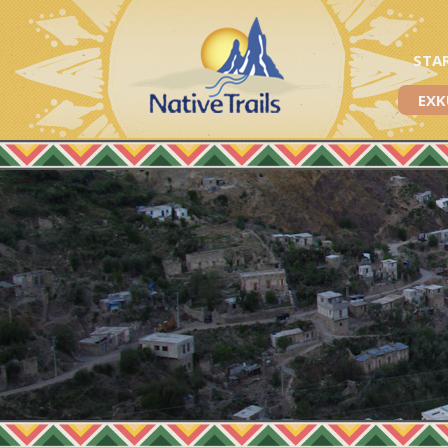
STA
EXK