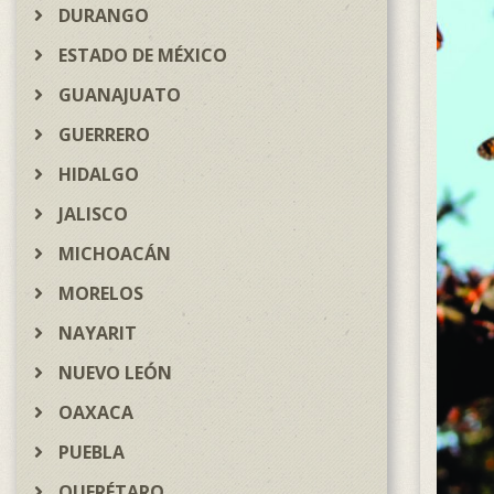
DURANGO
ESTADO DE MÉXICO
GUANAJUATO
GUERRERO
HIDALGO
JALISCO
MICHOACÁN
MORELOS
NAYARIT
NUEVO LEÓN
OAXACA
PUEBLA
QUERÉTARO