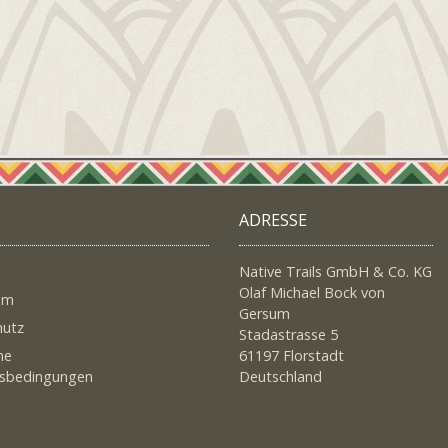
ADRESSE
Native Trails GmbH & Co. KG
Olaf Michael Bock von
um
Gersum
hutz
Stadastrasse 5
ne
61197 Florstadt
tsbedingungen
Deutschland