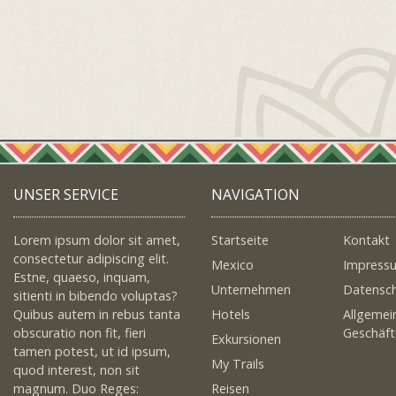
UNSER SERVICE
NAVIGATION
Lorem ipsum dolor sit amet,
Startseite
Kontakt
consectetur adipiscing elit.
Mexico
Impress
Estne, quaeso, inquam,
Unternehmen
Datensc
sitienti in bibendo voluptas?
Quibus autem in rebus tanta
Hotels
Allgemei
obscuratio non fit, fieri
Geschäf
Exkursionen
tamen potest, ut id ipsum,
My Trails
quod interest, non sit
magnum. Duo Reges:
Reisen