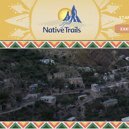
STA
EXK