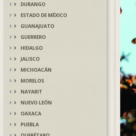
DURANGO
ESTADO DE MÉXICO
GUANAJUATO
GUERRERO
HIDALGO
JALISCO
MICHOACÁN
MORELOS
NAYARIT
NUEVO LEÓN
OAXACA
PUEBLA
QUERÉTARO