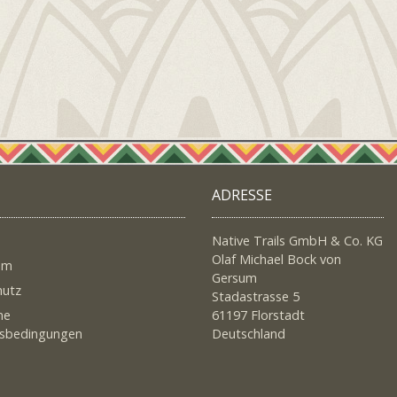
ADRESSE
Native Trails GmbH & Co. KG
Olaf Michael Bock von
um
Gersum
hutz
Stadastrasse 5
ne
61197 Florstadt
tsbedingungen
Deutschland