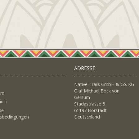
ADRESSE
Native Trails GmbH & Co. KG
Olaf Michael Bock von
um
Gersum
hutz
Stadastrasse 5
ne
61197 Florstadt
tsbedingungen
Deutschland