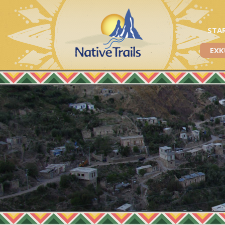
STA
EXK