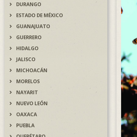
DURANGO
ESTADO DE MÉXICO
GUANAJUATO
GUERRERO
HIDALGO
JALISCO
MICHOACÁN
MORELOS
NAYARIT
NUEVO LEÓN
OAXACA
PUEBLA
QUERÉTARO