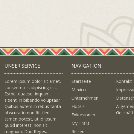
UNSER SERVICE
NAVIGATION
Lorem ipsum dolor sit amet,
Startseite
Kontakt
consectetur adipiscing elit.
Mexico
Impress
Estne, quaeso, inquam,
Unternehmen
Datensc
sitienti in bibendo voluptas?
Quibus autem in rebus tanta
Hotels
Allgemei
obscuratio non fit, fieri
Geschäf
Exkursionen
tamen potest, ut id ipsum,
My Trails
quod interest, non sit
magnum. Duo Reges:
Reisen