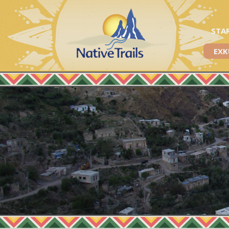
STA
EXK