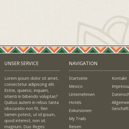
UNSER SERVICE
NAVIGATION
Lorem ipsum dolor sit amet,
Startseite
Kontakt
consectetur adipiscing elit.
Mexico
Impress
Estne, quaeso, inquam,
Unternehmen
Datensc
sitienti in bibendo voluptas?
Quibus autem in rebus tanta
Hotels
Allgemei
obscuratio non fit, fieri
Geschäf
Exkursionen
tamen potest, ut id ipsum,
My Trails
quod interest, non sit
magnum. Duo Reges:
Reisen