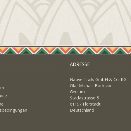
ADRESSE
Native Trails GmbH & Co. KG
Olaf Michael Bock von
um
Gersum
hutz
Stadastrasse 5
ne
61197 Florstadt
tsbedingungen
Deutschland