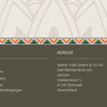
ADRESSE
Native Trails GmbH & Co. KG
Olaf Michael Bock von
um
Gersum
hutz
Stadastrasse 5
ne
61197 Florstadt
tsbedingungen
Deutschland