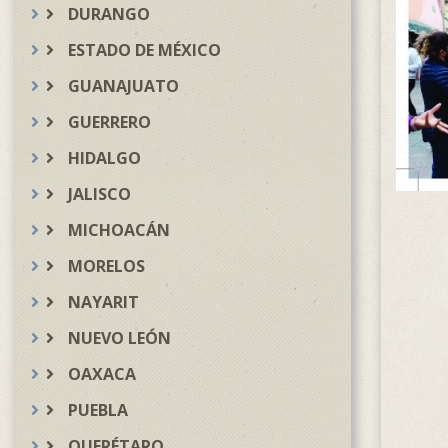
DURANGO
ESTADO DE MÉXICO
GUANAJUATO
GUERRERO
HIDALGO
JALISCO
MICHOACÁN
MORELOS
NAYARIT
NUEVO LEÓN
OAXACA
PUEBLA
QUERÉTARO