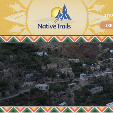
STA
EXK