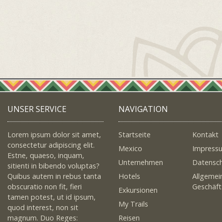
UNSER SERVICE
NAVIGATION
Lorem ipsum dolor sit amet,
Startseite
Kontakt
consectetur adipiscing elit.
Mexico
Impress
Estne, quaeso, inquam,
Unternehmen
Datensc
sitienti in bibendo voluptas?
Quibus autem in rebus tanta
Hotels
Allgemei
obscuratio non fit, fieri
Geschäf
Exkursionen
tamen potest, ut id ipsum,
My Trails
quod interest, non sit
magnum. Duo Reges:
Reisen