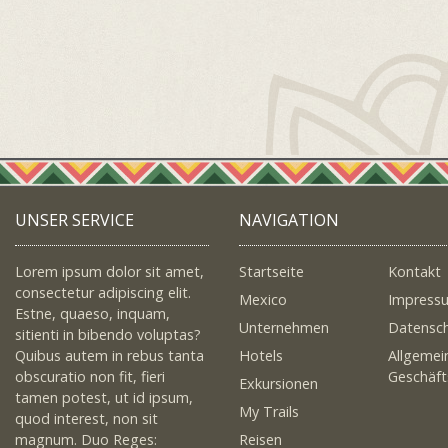
UNSER SERVICE
NAVIGATION
Lorem ipsum dolor sit amet,
Startseite
Kontakt
consectetur adipiscing elit.
Mexico
Impress
Estne, quaeso, inquam,
Unternehmen
Datensc
sitienti in bibendo voluptas?
Quibus autem in rebus tanta
Hotels
Allgemei
obscuratio non fit, fieri
Geschäf
Exkursionen
tamen potest, ut id ipsum,
My Trails
quod interest, non sit
magnum. Duo Reges:
Reisen