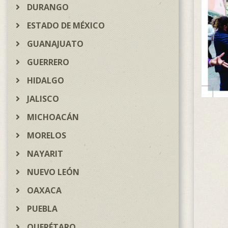
DURANGO
ESTADO DE MÉXICO
GUANAJUATO
GUERRERO
HIDALGO
JALISCO
MICHOACÁN
MORELOS
NAYARIT
NUEVO LEÓN
OAXACA
PUEBLA
QUERÉTARO