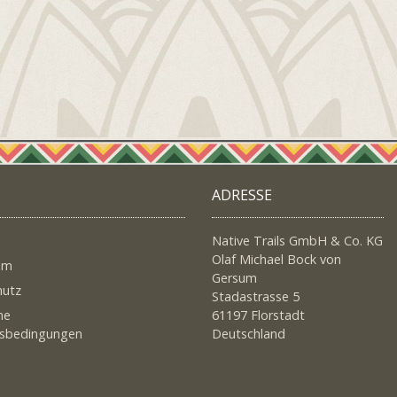
ADRESSE
Native Trails GmbH & Co. KG
Olaf Michael Bock von
um
Gersum
hutz
Stadastrasse 5
ne
61197 Florstadt
tsbedingungen
Deutschland