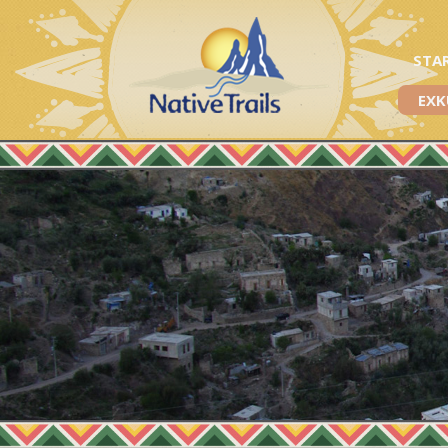
STA
EXK