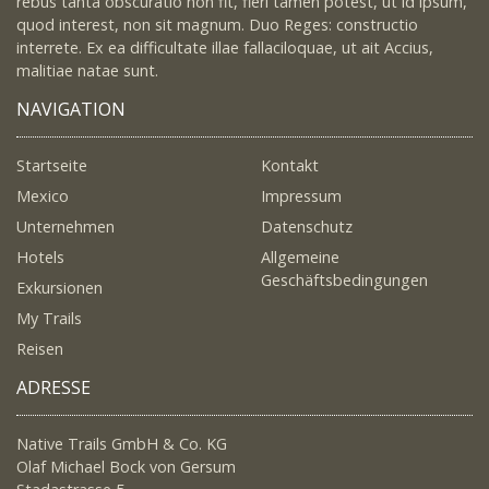
rebus tanta obscuratio non fit, fieri tamen potest, ut id ipsum,
quod interest, non sit magnum. Duo Reges: constructio
interrete. Ex ea difficultate illae fallaciloquae, ut ait Accius,
malitiae natae sunt.
NAVIGATION
Startseite
Kontakt
Mexico
Impressum
Unternehmen
Datenschutz
Hotels
Allgemeine
Geschäftsbedingungen
Exkursionen
My Trails
Reisen
ADRESSE
Native Trails GmbH & Co. KG
Olaf Michael Bock von Gersum