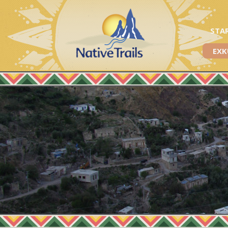
STA
EXK