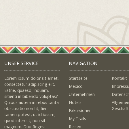
UNSER SERVICE
NAVIGATION
Lorem ipsum dolor sit amet,
Startseite
Kontakt
consectetur adipiscing elit.
Mexico
Impress
Estne, quaeso, inquam,
Unternehmen
Datensc
sitienti in bibendo voluptas?
Quibus autem in rebus tanta
Hotels
Allgemei
obscuratio non fit, fieri
Geschäf
Exkursionen
tamen potest, ut id ipsum,
My Trails
quod interest, non sit
magnum. Duo Reges:
Reisen