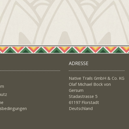
ADRESSE
Native Trails GmbH & Co. KG
Olaf Michael Bock von
um
Gersum
hutz
Stadastrasse 5
ne
61197 Florstadt
tsbedingungen
Deutschland