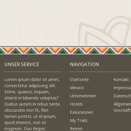
UNSER SERVICE
NAVIGATION
Lorem ipsum dolor sit amet,
Startseite
Kontakt
consectetur adipiscing elit.
Mexico
Impress
Estne, quaeso, inquam,
Unternehmen
Datensc
sitienti in bibendo voluptas?
Quibus autem in rebus tanta
Hotels
Allgemei
obscuratio non fit, fieri
Geschäf
Exkursionen
tamen potest, ut id ipsum,
My Trails
quod interest, non sit
magnum. Duo Reges:
Reisen