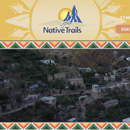
STA
EXK