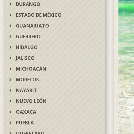
DURANGO
ESTADO DE MÉXICO
GUANAJUATO
GUERRERO
HIDALGO
JALISCO
MICHOACÁN
MORELOS
NAYARIT
NUEVO LEÓN
OAXACA
PUEBLA
QUERÉTARO