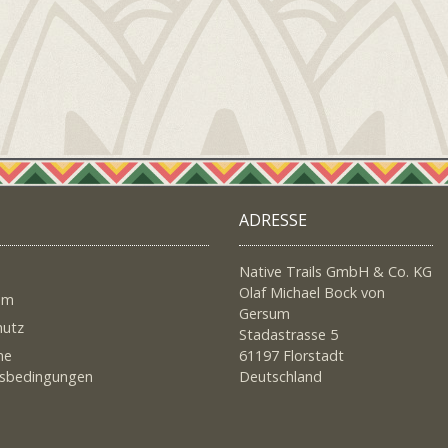
ADRESSE
Native Trails GmbH & Co. KG
Olaf Michael Bock von
um
Gersum
hutz
Stadastrasse 5
ne
61197 Florstadt
tsbedingungen
Deutschland