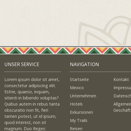
UNSER SERVICE
NAVIGATION
Lorem ipsum dolor sit amet,
Startseite
Kontakt
consectetur adipiscing elit.
Mexico
Impress
Estne, quaeso, inquam,
Unternehmen
Datensc
sitienti in bibendo voluptas?
Quibus autem in rebus tanta
Hotels
Allgemei
obscuratio non fit, fieri
Geschäf
Exkursionen
tamen potest, ut id ipsum,
My Trails
quod interest, non sit
magnum. Duo Reges:
Reisen