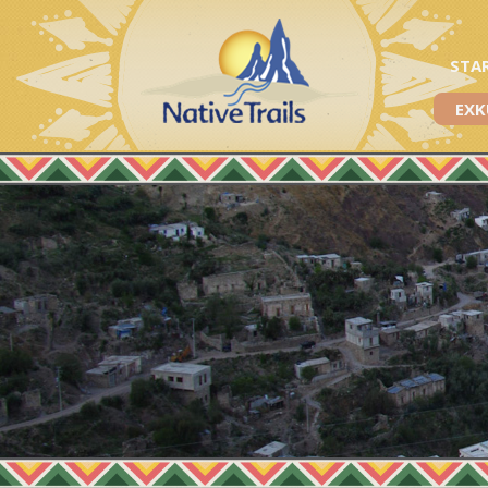
STA
EXK