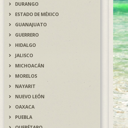
DURANGO
ESTADO DE MÉXICO
GUANAJUATO
GUERRERO
HIDALGO
JALISCO
MICHOACÁN
MORELOS
NAYARIT
NUEVO LEÓN
OAXACA
PUEBLA
QUERÉTARO