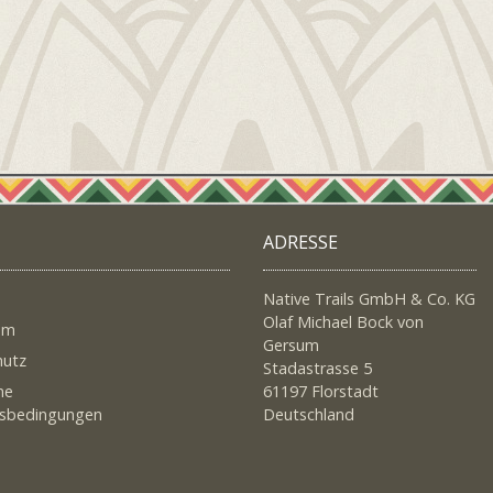
ADRESSE
Native Trails GmbH & Co. KG
Olaf Michael Bock von
um
Gersum
hutz
Stadastrasse 5
ne
61197 Florstadt
tsbedingungen
Deutschland