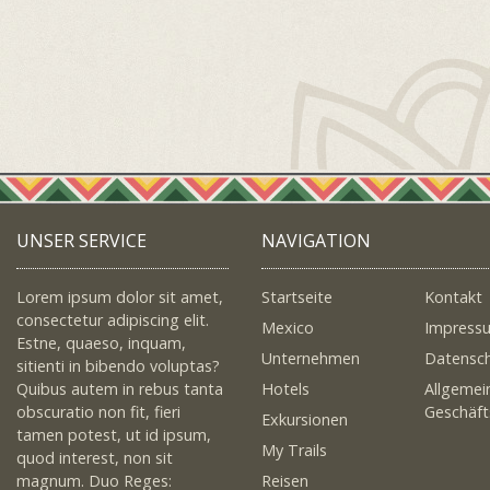
UNSER SERVICE
NAVIGATION
Lorem ipsum dolor sit amet,
Startseite
Kontakt
consectetur adipiscing elit.
Mexico
Impress
Estne, quaeso, inquam,
Unternehmen
Datensc
sitienti in bibendo voluptas?
Quibus autem in rebus tanta
Hotels
Allgemei
obscuratio non fit, fieri
Geschäf
Exkursionen
tamen potest, ut id ipsum,
My Trails
quod interest, non sit
magnum. Duo Reges:
Reisen