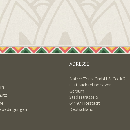
ADRESSE
Native Trails GmbH & Co. KG
Olaf Michael Bock von
um
Gersum
hutz
Stadastrasse 5
ne
61197 Florstadt
tsbedingungen
Deutschland