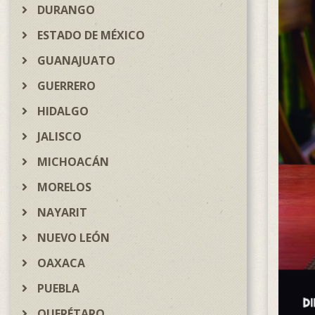
DURANGO
ESTADO DE MÉXICO
GUANAJUATO
GUERRERO
HIDALGO
JALISCO
MICHOACÁN
MORELOS
NAYARIT
NUEVO LEÓN
OAXACA
PUEBLA
QUERÉTARO