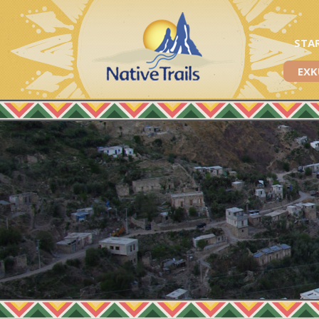
STA
EXK