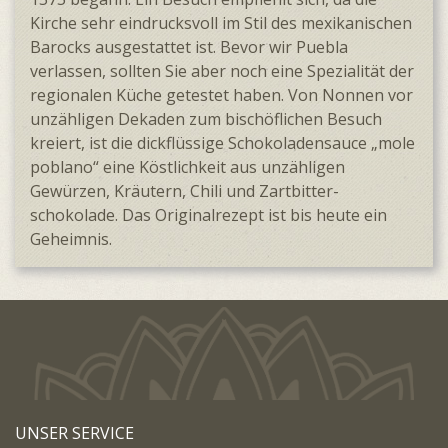
Kirche sehr eindrucks­voll im Stil des mexika­nischen
Barocks ausge­stattet ist. Bevor wir Puebla
verlassen, sollten Sie aber noch eine Spezia­lität der
regionalen Küche getestet haben. Von Nonnen vor
unzähligen Dekaden zum bischöf­lichen Besuch
kreiert, ist die dick­flüssige Schoko­laden­sauce „mole
poblano“ eine Köst­lich­keit aus unzähligen
Gewürzen, Kräutern, Chili und Zart­bitter­
schokolade. Das Original­rezept ist bis heute ein
Geheimnis.
UNSER SERVICE