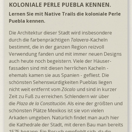
KOLONIALE PERLE PUEBLA KENNEN.
Lernen Sie mit Native Trails die koloniale Perle
Puebla kennen.
Die Architektur dieser Stadt wird insbe­sondere
durch die farben­prächtigen
Talavera
-Kacheln
bestimmt, die in der ganzen Region reizvoll
Verwendung fanden und mit immer neuen Designs
auch heute noch begeistern. Viele der Häuser­
fassaden sind mit diesen herr­lichen Kacheln -
ehemals kamen sie aus Spanien - gefliest. Die
schönsten Sehens­würdig­keiten Pueblas liegen
nicht weit entfernt vom
Zócalo
und sind in kurzer
Zeit zu Fuß zu erreichen. Schlendern wir über
die
Plaza de la Constitución
. Als eine der größten und
schönsten Plätze Mexikos ist sie von vielen
Arkaden umgeben. Natürlich findet man auch hier
die Kathe­drale der Stadt, mit deren Bau man bereits
1575 begann. Ein Besuch empfiehlt sich, da die