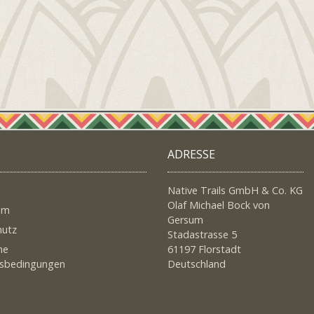
ADRESSE
Native Trails GmbH & Co. KG
Olaf Michael Bock von
um
Gersum
hutz
Stadastrasse 5
ne
61197 Florstadt
tsbedingungen
Deutschland