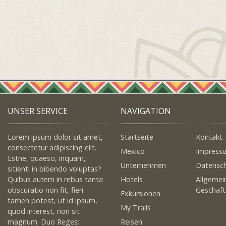
UNSER SERVICE
NAVIGATION
Lorem ipsum dolor sit amet,
Startseite
Kontakt
consectetur adipiscing elit.
Mexico
Impress
Estne, quaeso, inquam,
Unternehmen
Datensc
sitienti in bibendo voluptas?
Quibus autem in rebus tanta
Hotels
Allgemei
obscuratio non fit, fieri
Geschäf
Exkursionen
tamen potest, ut id ipsum,
My Trails
quod interest, non sit
magnum. Duo Reges:
Reisen