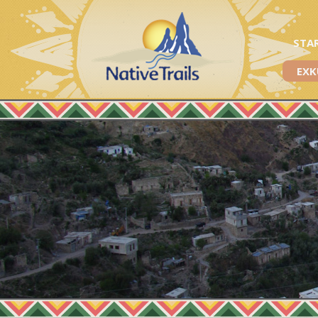
STA
EXK