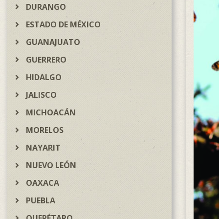
DURANGO
ESTADO DE MÉXICO
GUANAJUATO
GUERRERO
HIDALGO
JALISCO
MICHOACÁN
MORELOS
NAYARIT
NUEVO LEÓN
OAXACA
PUEBLA
QUERÉTARO