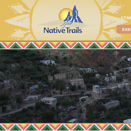
STA
EXK