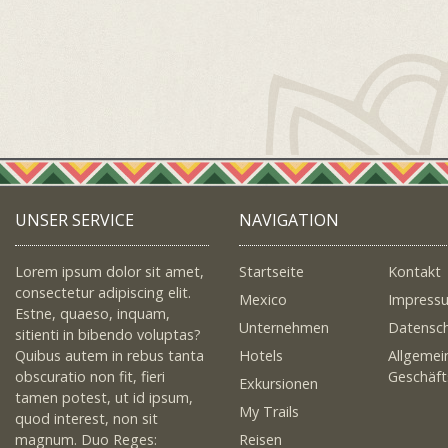
UNSER SERVICE
NAVIGATION
Lorem ipsum dolor sit amet,
Startseite
Kontakt
consectetur adipiscing elit.
Mexico
Impress
Estne, quaeso, inquam,
Unternehmen
Datensc
sitienti in bibendo voluptas?
Quibus autem in rebus tanta
Hotels
Allgemei
obscuratio non fit, fieri
Geschäf
Exkursionen
tamen potest, ut id ipsum,
My Trails
quod interest, non sit
magnum. Duo Reges:
Reisen