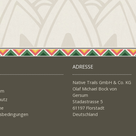
ADRESSE
Native Trails GmbH & Co. KG
Olaf Michael Bock von
um
Gersum
hutz
Stadastrasse 5
ne
61197 Florstadt
tsbedingungen
Deutschland