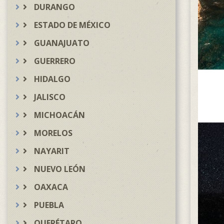
DURANGO
ESTADO DE MÉXICO
GUANAJUATO
GUERRERO
HIDALGO
JALISCO
MICHOACÁN
MORELOS
NAYARIT
NUEVO LEÓN
OAXACA
PUEBLA
QUERÉTARO