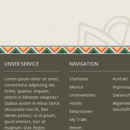
UNSER SERVICE
NAVIGATION
Lorem ipsum dolor sit amet,
Startseite
Kontakt
consectetur adipiscing elit.
Mexico
Impress
Estne, quaeso, inquam,
Unternehmen
Datensc
sitienti in bibendo voluptas?
Quibus autem in rebus tanta
Hotels
Allgemei
obscuratio non fit, fieri
Geschäf
Exkursionen
tamen potest, ut id ipsum,
My Trails
quod interest, non sit
magnum. Duo Reges:
Reisen