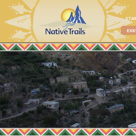
STA
EXK