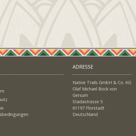
ADRESSE
Native Trails GmbH & Co. KG
Olaf Michael Bock von
um
Gersum
hutz
Stadastrasse 5
ne
61197 Florstadt
tsbedingungen
Deutschland