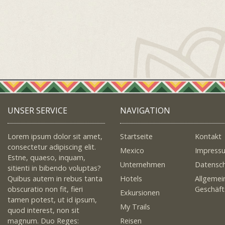
UNSER SERVICE
NAVIGATION
Lorem ipsum dolor sit amet,
Startseite
Kontakt
consectetur adipiscing elit.
Mexico
Impress
Estne, quaeso, inquam,
Unternehmen
Datensc
sitienti in bibendo voluptas?
Quibus autem in rebus tanta
Hotels
Allgemei
obscuratio non fit, fieri
Geschäf
Exkursionen
tamen potest, ut id ipsum,
My Trails
quod interest, non sit
magnum. Duo Reges:
Reisen