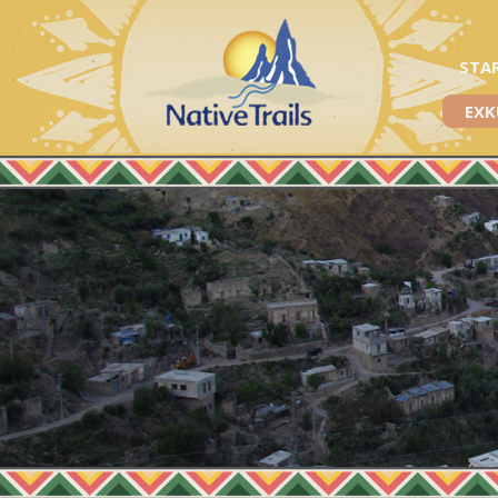
STA
EXK