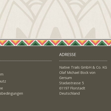
ADRESSE
Native Trails GmbH & Co. KG
Olaf Michael Bock von
um
Gersum
hutz
Stadastrasse 5
ne
61197 Florstadt
tsbedingungen
Deutschland