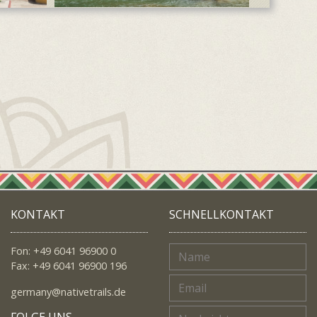
KONTAKT
SCHNELLKONTAKT
Fon: +49 6041 96900 0
Fax: +49 6041 96900 196
germany@nativetrails.de