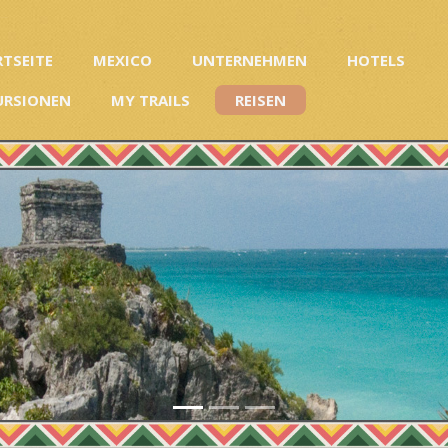
RTSEITE
MEXICO
UNTERNEHMEN
HOTELS
URSIONEN
MY TRAILS
REISEN