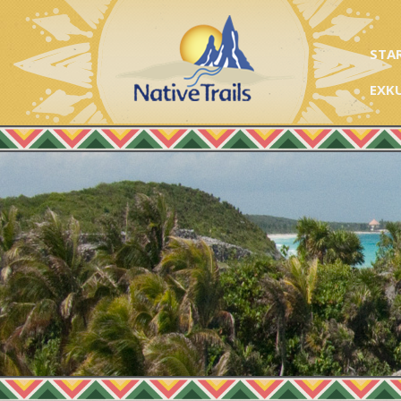
STA
EXK