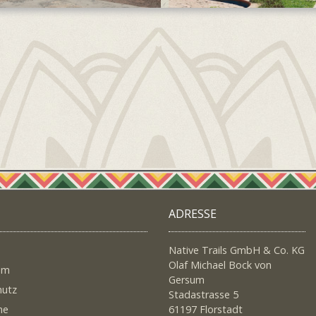
ADRESSE
Native Trails GmbH & Co. KG
Olaf Michael Bock von
um
Gersum
hutz
Stadastrasse 5
ne
61197 Florstadt