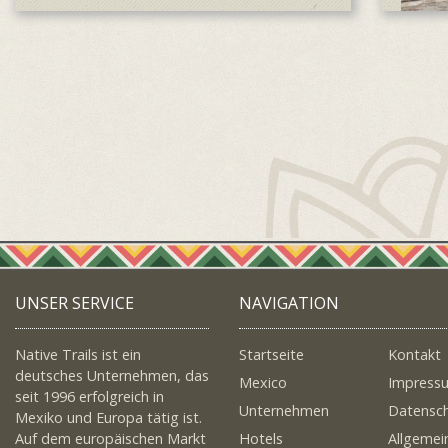
UNSER SERVICE
NAVIGATION
Native Trails ist ein
Startseite
Kontakt
deutsches Unternehmen, das
Mexico
Impress
seit 1996 erfolgreich in
Unternehmen
Datensc
Mexiko und Europa tätig ist.
Auf dem europäischen Markt
Hotels
Allgemei