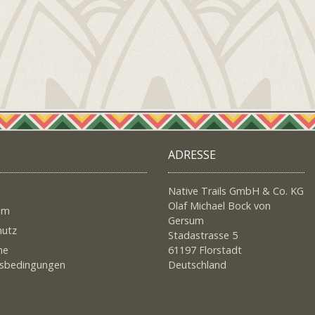
ADRESSE
Native Trails GmbH & Co. KG
Olaf Michael Bock von
um
Gersum
hutz
Stadastrasse 5
ne
61197 Florstadt
tsbedingungen
Deutschland