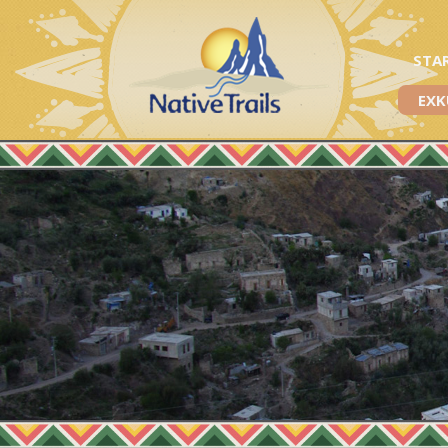
STA
EXK