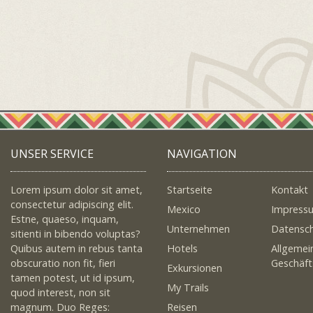
UNSER SERVICE
NAVIGATION
Lorem ipsum dolor sit amet,
Startseite
Kontakt
consectetur adipiscing elit.
Mexico
Impress
Estne, quaeso, inquam,
Unternehmen
Datensc
sitienti in bibendo voluptas?
Quibus autem in rebus tanta
Hotels
Allgemei
obscuratio non fit, fieri
Geschäf
Exkursionen
tamen potest, ut id ipsum,
My Trails
quod interest, non sit
magnum. Duo Reges:
Reisen