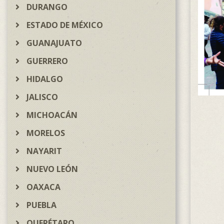
DURANGO
ESTADO DE MÉXICO
GUANAJUATO
GUERRERO
HIDALGO
JALISCO
MICHOACÁN
MORELOS
NAYARIT
NUEVO LEÓN
OAXACA
PUEBLA
QUERÉTARO