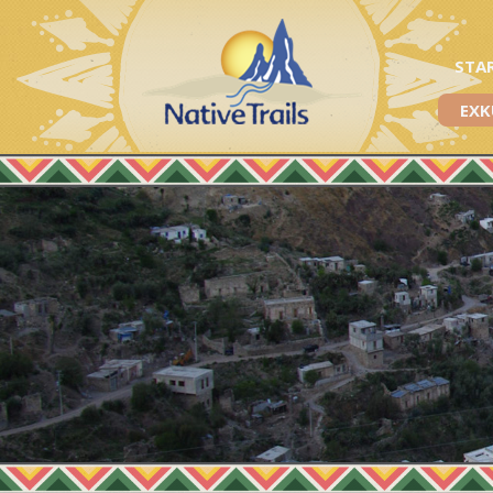
STA
EXK