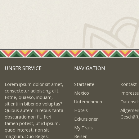
UNSER SERVICE
NAVIGATION
Lorem ipsum dolor sit amet,
Startseite
Kontakt
consectetur adipiscing elit.
Mexico
Impress
Estne, quaeso, inquam,
Unternehmen
Datensc
sitienti in bibendo voluptas?
Quibus autem in rebus tanta
Hotels
Allgemei
obscuratio non fit, fieri
Geschäf
Exkursionen
tamen potest, ut id ipsum,
My Trails
quod interest, non sit
magnum. Duo Reges:
Reisen