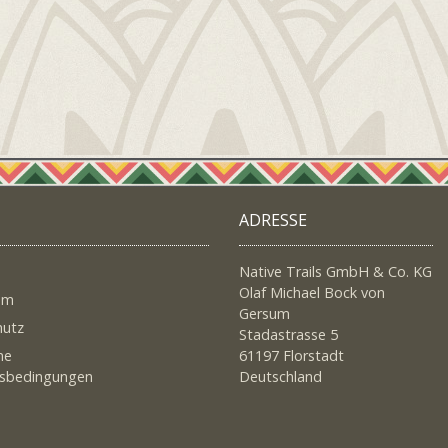
ADRESSE
Native Trails GmbH & Co. KG
Olaf Michael Bock von
um
Gersum
hutz
Stadastrasse 5
ne
61197 Florstadt
tsbedingungen
Deutschland